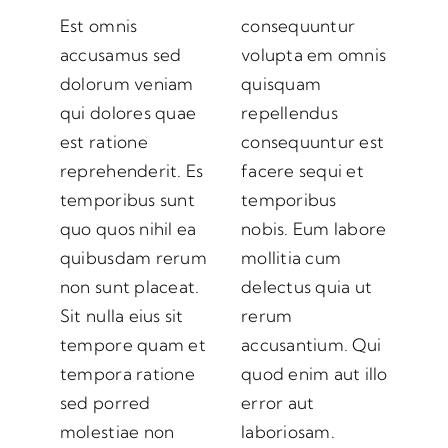
Est omnis
consequuntur
accusamus sed
volupta em omnis
dolorum veniam
quisquam
qui dolores quae
repellendus
est ratione
consequuntur est
reprehenderit. Es
facere sequi et
temporibus sunt
temporibus
quo quos nihil ea
nobis. Eum labore
quibusdam rerum
mollitia cum
non sunt placeat.
delectus quia ut
Sit nulla eius sit
rerum
tempore quam et
accusantium. Qui
tempora ratione
quod enim aut illo
sed porred
error aut
molestiae non
laboriosam.